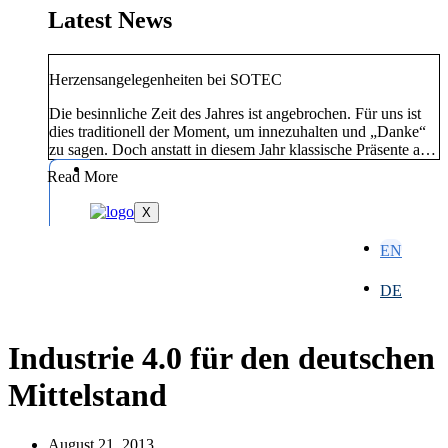
Latest News
Herzensangelegenheiten bei SOTEC
Die besinnliche Zeit des Jahres ist angebrochen. Für uns ist
dies traditionell der Moment, um innezuhalten und „Danke“
zu sagen. Doch anstatt in diesem Jahr klassische Präsente an
unsere Kunden und Partner zu versenden, haben wir uns –
Read More
wie auch in der Vergangenheit – für einen Weg entschieden,
der direkt dort hilft, wo Unterstützung dringend benötigt
X
wird.
EN
DE
Industrie 4.0 für den deutschen
Mittelstand
August 21, 2013