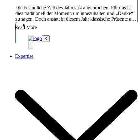
Die besinnliche Zeit des Jahres ist angebrochen. Für uns ist
dies traditionell der Moment, um innezuhalten und „Danke“
zu sagen. Doch anstatt in diesem Jahr klassische Präsente an
unsere Kunden und Partner zu versenden, haben wir uns –
Read More
wie auch in der Vergangenheit – für einen Weg entschieden,
der direkt dort hilft, wo Unterstützung dringend benötigt
X
wird.
Expertise