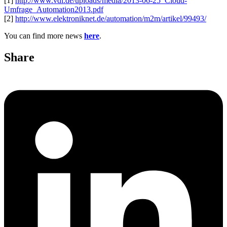
[1]
http://www.vdi.de/uploads/media/2013-06-25_Cloud-
Umfrage_Automation2013.pdf
[2]
http://www.elektroniknet.de/automation/m2m/artikel/99493/
You can find more news
here
.
Share